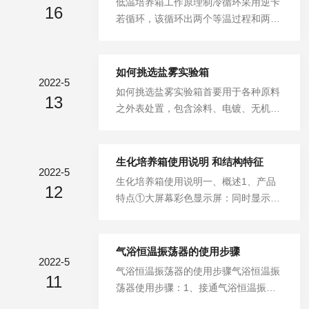
低温培养箱工作原理制冷循环采用逆卡
在发展迅速的热处理中起到一定的作
16
型压缩机）或PSC（空调压缩机）都会
若循环，该循环出两个等温过程和两个
用。随着科学技术的飞速发展，各种电
遇到此类故障。上述二种压缩机的马达
绝热过程组成，其过程如下：制冷剂经
阻炉的水平在不断提高，应用范围也在
对起动时或压差起动时供电电压都很敏
压缩机绝热压缩到较高的压力，消耗了
不断扩...
感。也有可能会发现由于运输，装卸情
的功使排气温度升高，之后制冷剂经冷
如何挑选盐雾实验箱
况造成的电机定转子气隙偏差。2.压缩
2022-5
凝器等温地和四周介质进行热交换将热
如何挑选盐雾实验箱首要用于各种原料
机运转而无排气：经过意外伤害/野蛮
13
量传给四周介质。后制冷剂经截流阀绝
之外表处置，包含涂料、电镀、无机及
装卸的压缩机会产生运输而无排气，和
热膨胀做功，这时制冷剂温度降低。最
有面皮膜、阳极处置、防锈油防蚀处置
外部损伤。只有分解分析后才能...
后制冷剂通过蒸发器等温地从温度较高
后，测验其制品之耐蚀性。选用主动/
的物体吸热，使被冷却物体温度降低。
手动加水体系，水位缺乏时能主动弥补
生化培养箱使用说明 和结构特征
此循环周而复始从而达到降温之目的。
2022-5
水位之功用，实验不中止。精细玻璃喷
生化培养箱使用说明一、概述1、产品
本试验箱之制冷系统采用1套法国产泰
12
嘴经可调雾气，雾量之喷雾塔之锥形涣
特点①大屏幕彩色显示屏：同时显示时
康全封闭压缩机所组成的二元复叠氟利
散器均匀落雾涣散，并天然落于试卡
钟、温度，动态图标直观指示培养箱运
昂制冷系统。制冷系统的设计应用能量
片，并确保无结晶盐堵塞，温度操控器
行状况。②恒温精度高：微电脑控制温
调节...
运用数字显现，PID操控±0.1℃，两层
度，准确直观，恒温精度高。轻触型按
气浴恒温振荡器的使用步骤
超温维护，水位缺乏警示解保运用安
2022-5
键，温度调整方便，③安全可靠：电源
气浴恒温振荡器的使用步骤气浴恒温振
全，实验定选用蒸气直接加温方法，升
11
电压过压、欠压保护，双重限温(超高
荡器使用步骤：1、接通气浴恒温振荡
温速度均匀，削减待机时刻。饱合空气
温、超低温报警值0～69.9℃可设及上
器的电源，根据机器表面刻度设定定时
桶选用享利规律，予以加...