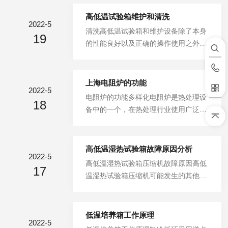
天、船舶兵器、高等院校、科研单位等
熟读品的零部件及材料在高、低温循环
高低温试验箱维护和清洗
2022-5
变化的情况下，检验其各项性能指标。
清洗高低温试验箱和维护设备除了本身
19
高低温试验箱的管理人员必须熟悉试验
的性能良好以及正确的操作使用之外，
箱的性能及使用操作流程，妥善保管高
拥有正确的维护方法，是直接影响着设
低温试验箱的技术资料及使用说明书。
备的使用寿命。可程式高低温试验箱的
保证高低温试验箱附件配套的完整，认
维护及清洗方法：1.设备应放在比较良
上海电阻炉的功能
真做好高低温试验箱的过往记录，做到
2022-5
性的温度环境中，温度值大概是在8℃~
电阻炉的功能多样化电阻炉是热处理设
账、卡、物相符。使用高低温试验箱前
18
23℃，如果实验室不具备此条件时，那
备中的一个，在热处理行业使用广泛的
必须要熟读使用说明书，按要求检查自
就要配备适当的空调器或冷却塔。2.循
台车式电阻炉是一个典型的代表，在市
身的保护装置，控制环境温度、湿度、
环风叶、冷凝器风机的清洗方式与蒸发
场的应用中，台车式电阻炉不仅应用在
连续...
器差不多，因为设备的工作环境不同，
铸钢件、汽车零部件、钢球、金属结构
高低温湿热试验箱故障原因分析
循环风味和冷凝器风机上会有很多尘埃
2022-5
件、正火、退火和各种机械零部件热处
高低温湿热试验箱压缩机故障原因高低
和小颗粒物体，所以应该定期清洗。3.
17
理中使用。相比传统的电阻炉，台车式
温湿热试验箱压缩机可能发生的其他故
蒸发器应该定期的清洗，因为试品的洁
电阻炉有着新用途，这个新功能不仅是
障约占全部故障的12%，其中每一种故
净等级各异，在强制风循环的作...
社会发展的需要和环境恶化的需求，而
障则小于全部故障的2%。高低温湿热
且丛根本上提高了自身的性能，给电阻
试验箱压缩机故障原因分析：1.高低温
低温培养箱工作原理
炉的新应用打下了坚实的基础。特别是
2022-5
湿热试验箱压缩机不起动：RSIR（小