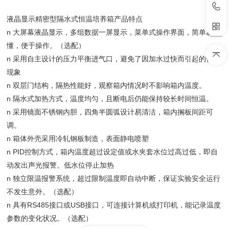
液晶显示精密型隔水式恒温培养箱产品特点
n 大屏幕液晶显示，多组数据一屏显示，菜单式操作界面，简单易
懂，便于操作。（选配）
n 采用自主设计的压力平衡进气口，避免了因加水过快而引起的倒抽
现象
n 双层门结构，隔热性能好，观察箱内情况时不影响箱内温度。
n 隔水式加热方式，温度均匀，且断电后仍能保持较长时间恒温。
n 采用镜面不锈钢内胆，四角半圆弧设计易清洁，箱内搁板间距可
调。
n 箱体外壳采用冷轧钢板制造，表面静电喷塑
n PID控制方式，箱内温度超过设定值或水夹套水位过高过低，即自
动发出声光报警。低水位停止加热
n 独立限温报警系统，超过限制温度即自动中断，保证实验安全运行
不发生意外。（选配）
n 具有RS485接口或USB接口，可连接计算机或打印机，能记录温度
参数的变化状况。（选配）