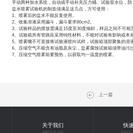
手动两种加水系统，自动或手动补充压力桶、试验室水位，防
盐水喷雾试验机的制造须满足这几点，方可使用：
1、喷雾后的盐水不能反复使用。
2、收集溶液采用漏斗，漏斗要求80cm2。
3、试验样品的摆放需满足15度至30度倾斜，样品之间不可相
4、试验箱所有管路应采用钝性材料，不能对试验有影响或本
5、喷雾嘴不可直接将试验液喷向试样，试验箱顶部聚集的溶
6、压缩空气不能含有油脂及灰尘，盐雾腐蚀试验箱须带油污
7、压缩空气喷雾前要预热，以获取均一温度的喷雾。
上一篇
关于我们
快
ABOUT US
FAST