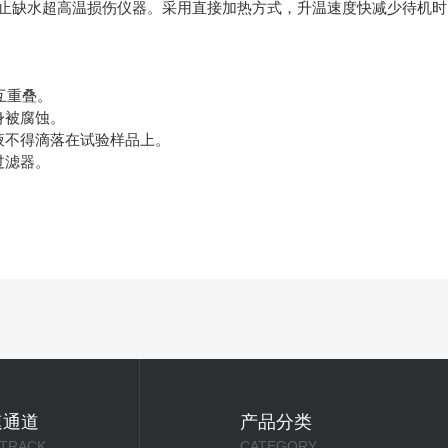
止缺水超高温损伤仪器。采用直接加热方式，升温速度快减少待机时
互重叠。
身被腐蚀。
液不得滴落在试验样品上。
过滤器。
速通道
产品分类
 TRACK
CATEGORY