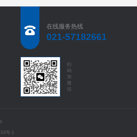
在线服务热线
021-57182661
扫
码
加
微
信
9
153号-1