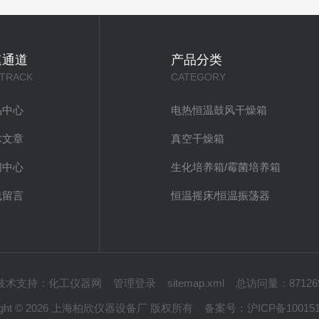
速通道
产品分类
 TRACK
CATEGORY
品中心
电热恒温鼓风干燥箱
术文章
真空干燥箱
闻中心
生化培养箱/霉菌培养箱
线留言
恒温摇床/恒温振荡器
技术支持：
化工仪器网
管理登录
sitemap.xml
总访问量：87126
right © 2026 上海柏欣仪器设备厂 版权所有
备案号：
沪ICP备10015