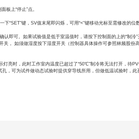
板上“停止"点。
下“SET"键，SV值末尾即闪烁，可用“<"键移动光标至需修改的位
键确认即可。如果试验值是低于室温值时，请按下控制面的上的“制泠
开关， 如须做湿度按下湿度开关（控制器具体操作可参照林频股份
示灯亮时，此时工作室内温度已超过了“50℃"制冷将无法打开，待P
测试孔，可为试件做动态试验时提供穿导线所用，但做低温试验时，