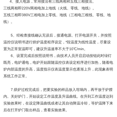
4、接入电源，常用接法有三线两相和五线三相接法。
三线两相即220V两相电加上地线（火线、零线、地线）。
五线三相即380V三相电加上零线、地线（三相电三根线、零线、地
线）。
5、经检查接线确认无误后，接通电源。打开电源开关，并按照
温控仪说明书进行烘炉温度程序设定，*段温度为线性温度，尽量设
置为正常室温即可，建议升温速率不大于10℃/min。
6、设置完成后按照说明书，由技术人员开启启动按钮此时绿灯
既亮，电炉通电，电炉开始跟随温控仪表设定程序进行加热，随着电
炉内部温度的升高，温度指示仪表温度显示也逐渐上升，此现象表明
系统工作正常。
7.烘炉过程完成后，把要实验的样品放入坩埚内，再平放于炉膛
内。关好炉门，开始设定工作温度及升温曲线。在升到工作温度达到
实验效果时，在设定降温曲线或者让其自动降温冷却，等炉温降下来
后在打开炉门取出样品，查看实验效果。