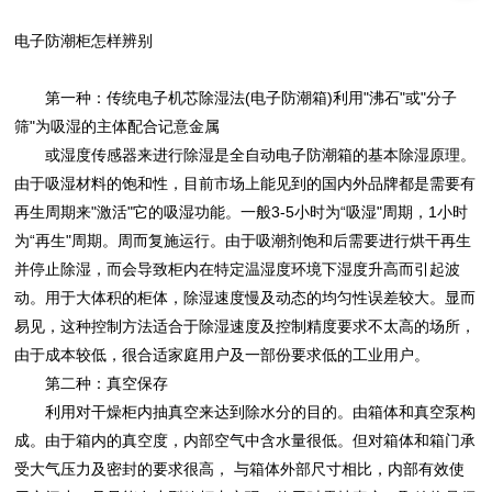
电子防潮柜怎样辨别
第一种：传统电子机芯除湿法(电子防潮箱)利用"沸石"或"分子
筛"为吸湿的主体配合记意金属
或湿度传感器来进行除湿是全自动电子防潮箱的基本除湿原理。
由于吸湿材料的饱和性，目前市场上能见到的国内外品牌都是需要有
再生周期来"激活"它的吸湿功能。一般3-5小时为“吸湿"周期，1小时
为“再生"周期。周而复施运行。由于吸潮剂饱和后需要进行烘干再生
并停止除湿，而会导致柜内在特定温湿度环境下湿度升高而引起波
动。用于大体积的柜体，除湿速度慢及动态的均匀性误差较大。显而
易见，这种控制方法适合于除湿速度及控制精度要求不太高的场所，
由于成本较低，很合适家庭用户及一部份要求低的工业用户。
第二种：真空保存
利用对干燥柜内抽真空来达到除水分的目的。由箱体和真空泵构
成。由于箱内的真空度，内部空气中含水量很低。但对箱体和箱门承
受大气压力及密封的要求很高， 与箱体外部尺寸相比，内部有效使