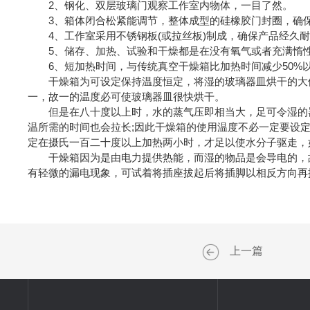
2、钢化、双层玻璃门观察工作室内物体，一目了然。
3、箱体闭合松紧能调节，整体成型的硅橡胶门封圈，确
4、工作室采用不锈钢板(或拉丝板)制成，确保产品经久
5、储存、加热、试验和干燥都是在没有氧气或者充满惰性
6、短加热时间，与传统真空干燥箱比加热时间减少50%
干燥箱为可设定保持温度恒定，将湿的玻璃器皿烘干的大体
一，故一的温度必可使玻璃器皿很快烘干。
但是在八十度以上时，水的蒸气压即相当大，足可令湿的器
温所需的时间也会拉长;因此干燥箱的使用温度不必一定要设
定在摄氏一百二十度以上加热两小时，才足以使水分子驱走，
干燥箱因为是由电力提供热能，而湿的物品是会导电的，故
有轻微的漏电现象，可试着将插座拔起后将插脚以相反方向再
上一篇