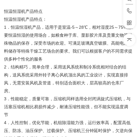
恒温恒湿机产品特点
恒温恒湿机产品特点：
1．恒温恒湿机产品，适用于是室温-5～28℃，相对湿度25～75%需
要恒温恒湿的使用场合，如粮食种于库、显影胶片库及贵重文物等特
殊物品的保存，深受市场的欢迎。可满足玻璃真空镀膜、高能电池原
料储存等特殊干燥工艺场合的要求。我们可以根据客户的不同需求提
供多种个性化的服务
2．结构精巧，简单合理，采用送风系统和制冷系统相对结合的结
构，送风系统采用外转子离心风机顶出风的工业设计，实现直接排
风，无需安装风机及管道，特别适合面积大，层高较高的仓库厂
房。
3．性能稳定，质量可靠，压缩机同样选用全封闭涡旋式压缩机，与
活塞压缩机相比易损件减少，耐液压缩性能强，但不能实现温度调
节
4．人性控制，优化节能，机组除湿能力强，运行效率高，配置高低
压、防冻、油压保护、过载保护、压缩机三分钟延时保护，欠逆向保