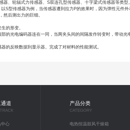
感器、轮辐式力传感器、S双连孔型传感器、十字梁式传感器等类型
。以S型传感器为例，当传感器遭到拉力P的效果时，因为弹性元件外
，然后测出力的巨细。
发生的形变。
部的光电编码器连在一同，当两夹头间的间隔发作转变时，带动光
感器的反映数据到显示器。完成了对材料的性能测试。
速通道
产品分类
 TRACK
CATEGORY
品中心
电热恒温鼓风干燥箱