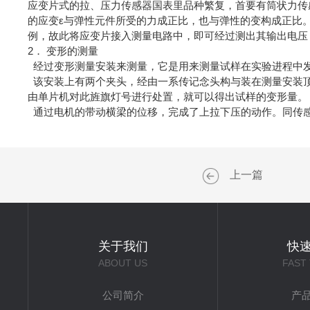
应变片式的拉、压力传感器国表里品种繁复，首要有筒状力传
的应变ε与弹性元件所受的力成正比，也与弹性的变构成正比
例，故此将应变片接入测量电路中，即可经过测出其输出电压
2． 变形的测量
经过变形测量安装来测量，它是用来测量试样在实验进程中
该安装上有两个夹头，经由一系传记念头构与装在测量安装顶
由单片机对此旌旗灯号进行处置，就可以得出试样的变形量。
通过电机的带动横梁的位移，完成了上拉下压的动作。同传
上一篇
关于我们
快
ABOUT US
FAST
公司简介
产