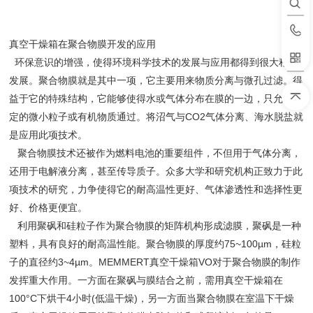
真空干燥箱在聚合物膜开发的应用
环保意识的增强，使得环境科学技术的发展与应用都得到很大程度
发展。聚合物膜就是其中一项，它主要用来物质分离与微孔过滤。得
益于它的特殊结构，它能够使得水或气体分布在膜的一边，只允许一
定的微小粒子或有机物质通过。将沼气与CO2气体分离、海水脱盐就
是应用此项技术。
聚合物膜技术还被作为燃料电池的重要组件，不但用于气体分离，
还用于电解液分离，甚至传导质子。众多大学和研究机构正致力于此
项技术的研究，力争使得它的耐高温性更好、气体渗透性和选择性更
好、价格更便宜。
利用聚砜和硅粒子作为聚合物膜的矩阵机构形成滤膜，聚砜是一种
塑料，具有良好的耐高温性能。聚合物膜的厚度约75~100µm，硅粒
子的直径约3~4µm。MEMMERT真空干燥箱VO对于聚合物膜的制作
发挥重大作用。一方面在聚砜与膜结合之前，需用真空干燥箱在
100°C下烘干4小时(低温干燥)，另一方面当聚合物膜在室温下干燥