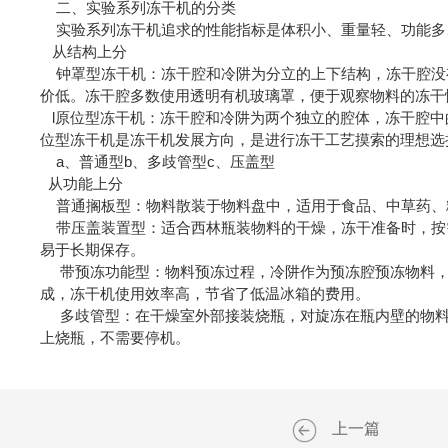
二、实验系列冻干机的分类
实验系列冻干机追求的性能指标是体积小、重量轻、功能多
从结构上分
钟罩型冻干机：冻干腔和冷阱为分立的上下结构，冻干腔没
价低。冻干腔多数使用透明有机玻璃罩，便于观察物料的冻干
l原位型冻干机：冻干腔和冷阱为两个独立的腔体，冻干腔中
位型冻干机是冻干机发展方向，是进行冻干工艺摸索的理想选
a、普通型b、多歧管型c、压盖型
从功能上分
普通搁板型：物料散装于物料盘中，适用于食品、中草药、
带压盖装置型：适合西林瓶装物料的干燥，冻干准备时，按
易于长期保存。
带预冻功能型：物料预冻过程，冷阱作为预冻腔预冻物料，
成，冻干机使用效率高，节省了低温冰箱的费用。
多歧管型：在干燥室外部接装烧瓶，对旋冻在瓶内壁的物料
上烧瓶，不需要停机。
上一篇