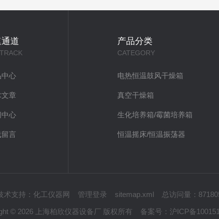
速通道
产品分类
 TRACK
CATEGORY
品中心
电热恒温鼓风干燥箱
术文章
真空干燥箱
闻中心
生化培养箱/霉菌培养箱
线留言
恒温摇床/恒温振荡器
技术支持：
化工仪器网
管理登录
sitemap.xml
总访问量：87180
right © 2026 上海柏欣仪器设备厂 版权所有
备案号：
沪ICP备10015