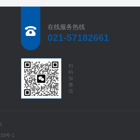
在线服务热线
021-57182661
扫
码
加
微
信
5
153号-1