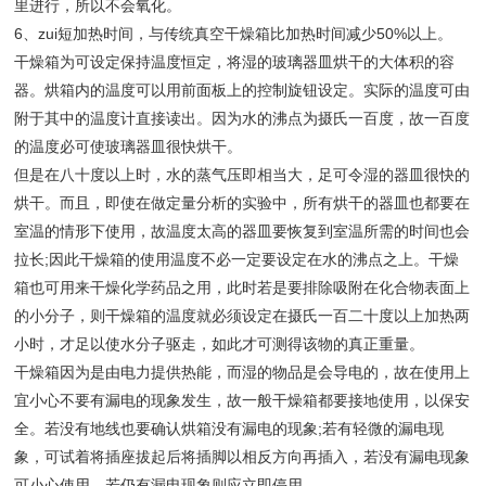
里进行，所以不会氧化。
6、zui短加热时间，与传统真空干燥箱比加热时间减少50%以上。
干燥箱为可设定保持温度恒定，将湿的玻璃器皿烘干的大体积的容
器。烘箱内的温度可以用前面板上的控制旋钮设定。实际的温度可由
附于其中的温度计直接读出。因为水的沸点为摄氏一百度，故一百度
的温度必可使玻璃器皿很快烘干。
但是在八十度以上时，水的蒸气压即相当大，足可令湿的器皿很快的
烘干。而且，即使在做定量分析的实验中，所有烘干的器皿也都要在
室温的情形下使用，故温度太高的器皿要恢复到室温所需的时间也会
拉长;因此干燥箱的使用温度不必一定要设定在水的沸点之上。干燥
箱也可用来干燥化学药品之用，此时若是要排除吸附在化合物表面上
的小分子，则干燥箱的温度就必须设定在摄氏一百二十度以上加热两
小时，才足以使水分子驱走，如此才可测得该物的真正重量。
干燥箱因为是由电力提供热能，而湿的物品是会导电的，故在使用上
宜小心不要有漏电的现象发生，故一般干燥箱都要接地使用，以保安
全。若没有地线也要确认烘箱没有漏电的现象;若有轻微的漏电现
象，可试着将插座拔起后将插脚以相反方向再插入，若没有漏电现象
可小心使用，若仍有漏电现象则应立即停用。