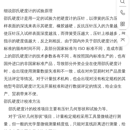
细说邵氏硬度计的试验原理
邵氏硬度计是用一定的试验力把硬度计的压针，以弹簧的压力压入试
样表面的深浅来表示其硬度。橡胶越硬，反抗压针压入的力量越大，
使压针压入试样表面深度越浅，而弹簧受压越大，压针上移越多，故
指示的硬度值越大，反之则相反。由于国内外关于邵氏硬度计的各类
标准的颁布时间不同，及部分国家标准与 ISO 标准不同，造成市面
上的邵氏硬度计的技术参数各有不同，有按照国内标准生产的，也有
国外进口的非国家标准产品，导致部分外资企业在使用邵氏硬度计
时，会出现使用测量数据失准和不一致，或在对外贸易时对产品质量
无法评定等情况。对于计量技术机构，也会出现对没有检定规程的其
他型号邵氏硬度计无法开展校准和进行数据评定的情况，给企业生
产、贸易带来不便。
邵氏硬度计校准方法
邵氏硬度计的校准项目主要有压针几何形状和试验力等。
对于“压针几何形状”项目，计量检定规程采用工具显微镜进行测
量，但一般的光学显微镜测量精度低，只能对直线距离进行测量，给