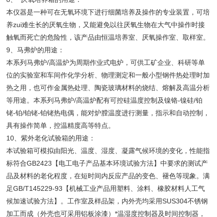
本仪器是一种可在无氧环境下进行细菌培养及操作的专业装置，可培
养zui难生长的厌氧生物，又能避免以往厌氧生物在大气中操作时接
触氧而死亡的危险性，该产品由恒温培养室、厌氧操作室、取样室。
9、马弗炉的用途：
本系列马弗炉/高温炉为周期作业式电炉，可供工矿企业、科研等单
位的实验室和车间作化学分析、物理测定和一般小型钢件热处理时加
热之用，也可作金属热处理、陶瓷玻璃材料的烧结、熔解及高温分析
等用途。本系列马弗炉/高温炉配有可控硅温度控制及镍铬-镍硅/铂
铑-铂/铂铑-铂铑热电偶，能对炉膛温度进行测量，指示和自动控制，
具有操作简单，控温精度高等特点。
10、紫外老化试验箱的用途：
本试验箱可模拟由阳光、温度、湿度、凝露气候环境的变化，性能指
标符合GB2423【电工电子产品基本环境试验方法】中要求的测试产
品及材料的老化程度，在短时间内反应产品的变色、褪色等现象。满
足GB/T145229-93【机械工业产品用塑料、涂料、橡胶材料人工气
候加速试验方法】。工作室及样品架，内外壳均采用SUS304不锈钢
加工而成（外壳也可采用铝板涂漆）*温湿度控制器及时间控制器，