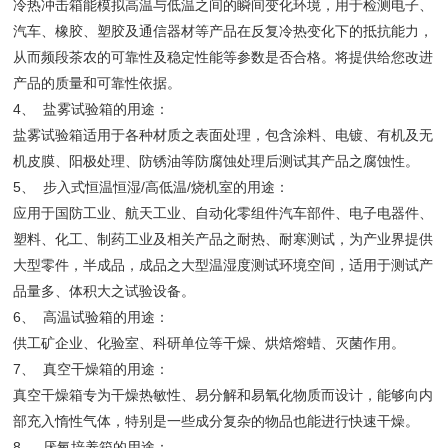
冷热冲击箱能模拟高温与低温之间的瞬间变化环境，用于检测电子、
汽车、橡胶、塑胶及通信器材等产品在反复冷热变化下的抵抗能力，
从而频段茶农的可靠性及稳定性能等参数是否合格。将提供给您改进
产品的质量和可靠性依据。
4、 盐雾试验箱的用途：
盐雾试验箱适用于各种材质之表面处理，包含涂料、电镀、有机及无
机皮膜、阳极处理、防锈油等防腐蚀处理后测试其产品之腐蚀性。
5、 步入式恒温恒湿/高低温/烧机室的用途：
应用于国防工业、航天工业、自动化零组件汽车部件、电子电器件、
塑料、化工、制药工业及相关产品之耐热、耐寒测试，为产业界提供
大型零件，半成品，成品之大型温湿度测试环境空间，适用于测试产
品量多、体积大之试验设备。
6、 高温试验箱的用途：
供工矿企业、化验室、科研单位等干燥、烘焙熔蜡、灭菌作用。
7、 真空干燥箱的用途：
真空干燥箱专为干燥热敏性、易分解和易氧化物质而设计，能够向内
部充入惰性气体，特别是一些成分复杂的物品也能进行快速干燥。
8、 厌氧培养箱的用途：