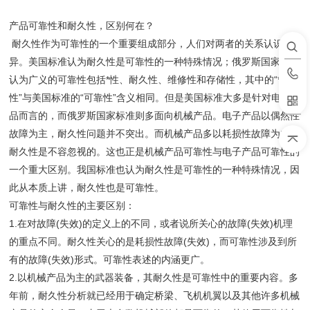
产品可靠性和耐久性，区别何在？
耐久性作为可靠性的一个重要组成部分，人们对两者的关系认识各
异。美国标准认为耐久性是可靠性的一种特殊情况；俄罗斯国家标准
认为广义的可靠性包括*性、耐久性、维修性和存储性，其中的“*
性”与美国标准的“可靠性”含义相同。但是美国标准大多是针对电子产
品而言的，而俄罗斯国家标准则多面向机械产品。电子产品以偶然性
故障为主，耐久性问题并不突出。而机械产品多以耗损性故障为主，
耐久性是不容忽视的。这也正是机械产品可靠性与电子产品可靠性的
一个重大区别。我国标准也认为耐久性是可靠性的一种特殊情况，因
此从本质上讲，耐久性也是可靠性。
可靠性与耐久性的主要区别：
1.在对故障(失效)的定义上的不同，或者说所关心的故障(失效)机理
的重点不同。耐久性关心的是耗损性故障(失效)，而可靠性涉及到所
有的故障(失效)形式。可靠性表述的内涵更广。
2.以机械产品为主的武器装备，其耐久性是可靠性中的重要内容。多
年前，耐久性分析就已经用于确定桥梁、飞机机翼以及其他许多机械