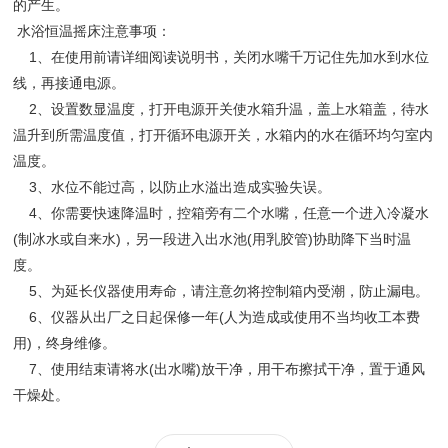
的产生。
水浴恒温摇床注意事项：
1、在使用前请详细阅读说明书，关闭水嘴千万记住先加水到水位
线，再接通电源。
2、设置数显温度，打开电源开关使水箱升温，盖上水箱盖，待水
温升到所需温度值，打开循环电源开关，水箱内的水在循环均匀室内
温度。
3、水位不能过高，以防止水溢出造成实验失误。
4、你需要快速降温时，控箱旁有二个水嘴，任意一个进入冷凝水
(制冰水或自来水)，另一段进入出水池(用乳胶管)协助降下当时温
度。
5、为延长仪器使用寿命，请注意勿将控制箱内受潮，防止漏电。
6、仪器从出厂之日起保修一年(人为造成或使用不当均收工本费
用)，终身维修。
7、使用结束请将水(出水嘴)放干净，用干布擦拭干净，置于通风
干燥处。