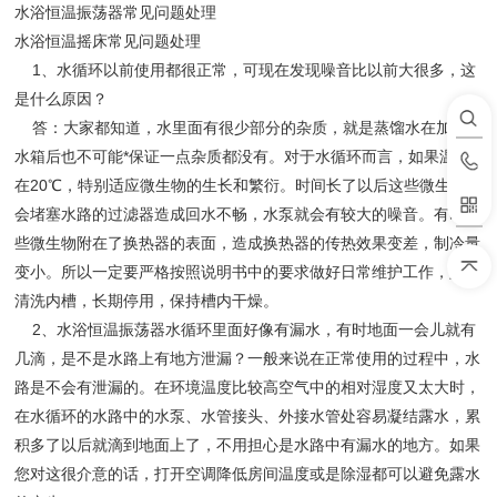
水浴恒温振荡器常见问题处理
水浴恒温摇床常见问题处理
1、水循环以前使用都很正常，可现在发现噪音比以前大很多，这
是什么原因？
答：大家都知道，水里面有很少部分的杂质，就是蒸馏水在加到
水箱后也不可能*保证一点杂质都没有。对于水循环而言，如果温度
在20℃，特别适应微生物的生长和繁衍。时间长了以后这些微生物就
会堵塞水路的过滤器造成回水不畅，水泵就会有较大的噪音。有时这
些微生物附在了换热器的表面，造成换热器的传热效果变差，制冷量
变小。所以一定要严格按照说明书中的要求做好日常维护工作，定时
清洗内槽，长期停用，保持槽内干燥。
2、水浴恒温振荡器水循环里面好像有漏水，有时地面一会儿就有
几滴，是不是水路上有地方泄漏？一般来说在正常使用的过程中，水
路是不会有泄漏的。在环境温度比较高空气中的相对湿度又太大时，
在水循环的水路中的水泵、水管接头、外接水管处容易凝结露水，累
积多了以后就滴到地面上了，不用担心是水路中有漏水的地方。如果
您对这很介意的话，打开空调降低房间温度或是除湿都可以避免露水