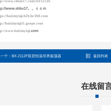
tp://www.chem17.com/st155516
tp://www.shbx17。。ｃｏｍ
ps://baixinyiqi.b2b.hc360.com
tp://baixinyiqi11.goepe.com
.com
tp://www.baixinyiqi
上一个：
BX-2112F双层恒温培养振荡器
返回列表
在线留