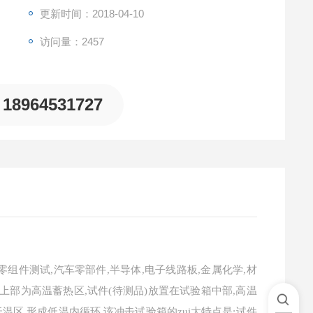
更新时间：2018-04-10
访问量：2457
18964531727
组件测试,汽车零部件,半导体,电子线路板,金属化学,材
上部为高温蓄热区,试件(待测品)放置在试验箱中部,高温
温区,形成低温内循环.该冲击试验箱的zui大特点是:试件