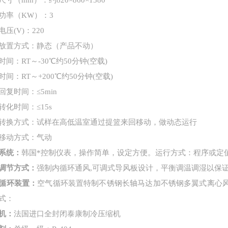
寸（mm）：约820×860×1380
功率（KW）：3
压(V)：220
放置方式
：
静态（产品不动）
时间
：
RT～
-30
℃约50分钟(空载)
时间：
RT～+2
0
0℃约50分钟(空载)
回复时间
：
≤5min
转化时间
：
≤15s
转换方式
：
试样在高低温室通过提篮来回移动，做动态运行
移动方式
：
气动
系统：
韩国*控制仪表，操作简单，设定方便
。
运行方式
：
程序或定
调节方式
：
强制内循环通风,可调式导风板设计，平衡调温调湿以保
循环装置
：
空气循环装置特制不锈钢长轴马达加不锈钢多翼式离心
式
：
机
：
法国进口全封闭泰康制冷压缩机