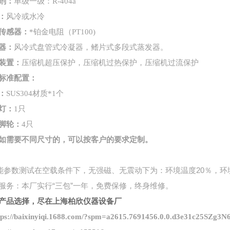
剂
：
单级一级：R-404a
：
风冷或水冷
传感器
：
*铂金电阻（PT100)
器
：
风冷式盘管式冷凝器，鳍片式多段式蒸发器。
装置
：
压缩机超压保护
，
压缩机过热保护
，
压缩机过流保护
标准配置
：
：
SUS304材质
*
1
个
灯
：
1只
脚轮
：
4
只
如需要不同尺寸的，可以按客户的要求定制。
能参数测试在空载条件下，无强磁、无震动下为：环境温度
20
％，环
服务：本厂实行
“
三包
”
一年，免费保修，终身维修
。
产品选择，尽在上海柏欣仪器设备厂
ps://baixinyiqi.1688
.com
/?spm=a2615.7691456.0.0.d3e31c25SZg3N