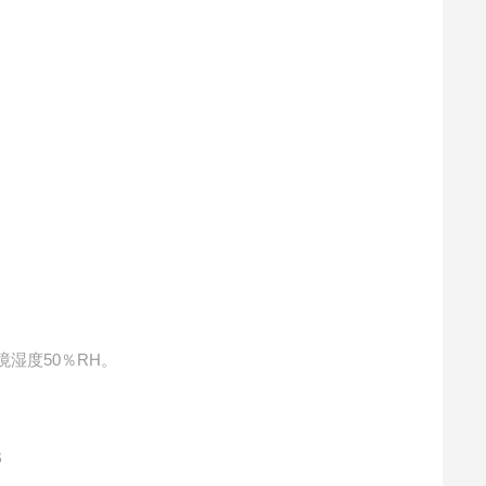
境湿度
50
％
RH
。
6