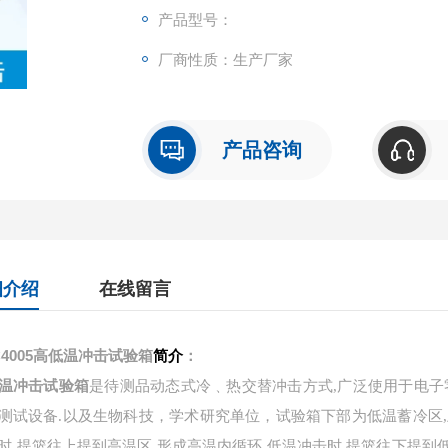
产品型号：
厂商性质：生产厂家
产品咨询
细介绍
在线留言
C4005高低温冲击试验箱
简介
：
温
冲击试验箱
是
待测品动态式冷﹑热交替冲击方式,广泛使用于电子零
测试设备.
以及生物科技，学术研究单位，
试验箱
下
部为低温蓄冷区,
时,提篮往上提到高温区,形成高温内循环.低温冲击时,提篮往下提到低