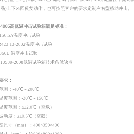
测品)上下来回反复动作
，也可按照客户的要求定制左右型移动冲击。
C4005高低温冲击试验箱
满足标准：
B150.5A温度冲击试验
2423.13-2002温度冲击试验
B360B 温度冲击试验
T10589-2008低温试验箱技术条优缺点
要求：
范围：
-
40
℃～2
0
0℃
温度范围
：-30
℃～
150
℃
温度范围
：
≤±2.0℃（空载）
波动度
：
≤±0.5℃（空载）
室尺寸（mm）：400×350×400