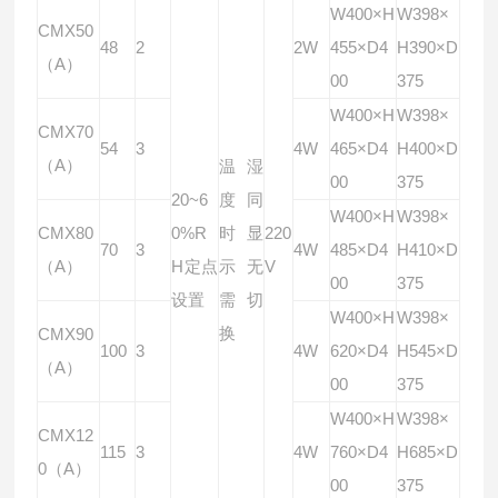
W400×H
W398×
CMX50
48
2
2W
455×D4
H390×D
（A）
00
375
W400×H
W398×
CMX70
54
3
4W
465×D4
H400×D
（A）
温湿
00
375
20~6
度同
W400×H
W398×
CMX80
0%R
时显
220
70
3
4W
485×D4
H410×D
（A）
H
定点
示无
V
00
375
设置
需切
W400×H
W398×
换
CMX90
100
3
4W
620×D4
H545×D
（A）
00
375
W400×H
W398×
CMX12
115
3
4W
760×D4
H685×D
0（A）
00
375