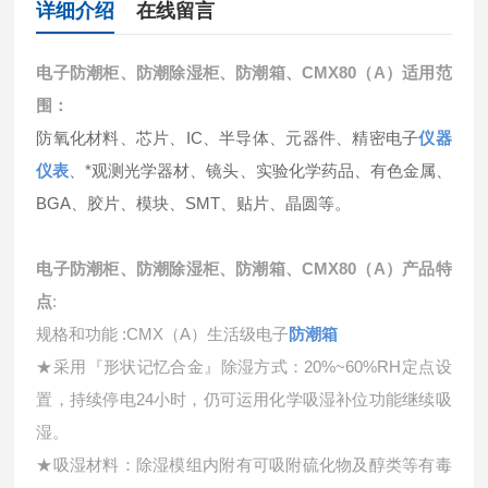
详细介绍
在线留言
电子防潮柜、防潮除湿柜、防潮箱、CMX80（A）
适用范
围：
防氧化材料、芯片、IC、半导体、元器件、精密电子
仪器
仪表
、*观测光学器材、镜头、实验化学药品、有色金属、
BGA、胶片、模块、SMT、贴片、晶圆等。
电子防潮柜、防潮除湿柜、防潮箱、CMX80（A）产品特
点
:
规格和功能
:CMX
（
A
）
生活级电子
防潮箱
★
采用『形状记忆合金』除湿方式：
20%~60%RH
定点设
置，持续停电
24
小时，仍可运用化学吸湿补位功能继续吸
湿。
★
吸湿材料：除湿模组内附有可吸附硫化物及醇类等有毒