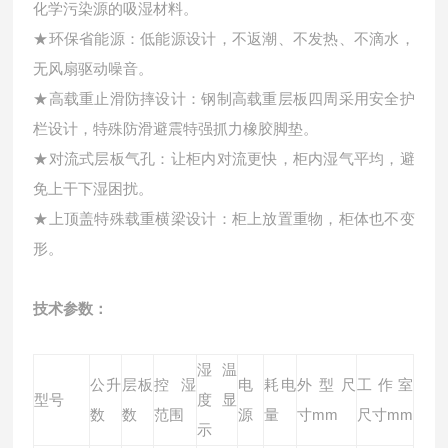
化学污染源的吸湿材料。
★
环保省能源：低能源设计，不返潮、不发热、不滴水，
无风扇驱动噪音。
★
高载重止滑防摔设计：钢制高载重层板四周采用安全护
栏设计，特殊防滑避震特强抓力橡胶脚垫。
★
对流式层板气孔：让柜内对流更快，柜内湿气平均，避
免上干下湿困扰。
★
上顶盖特殊载重横梁设计：柜上放置重物，柜体也不变
形。
技术参数：
湿温
公升
层板
控湿
电
耗电
外型尺
工作室
型号
度显
数
数
范围
源
量
寸mm
尺寸mm
示