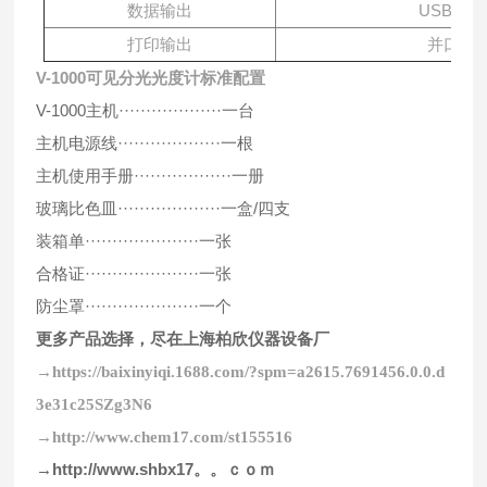
数据输出
USB口
打印输出
并口
V-1000可见分光光度计标准配置
V-1000主机···················一台
主机电源线···················一根
主机使用手册··················一册
玻璃比色皿···················一盒/四支
装箱单·····················一张
合格证·····················一张
防尘罩
·····················一个
更多产品选择，尽在上海柏欣仪器设备厂
→https://baixinyiqi.1688
.com
/?spm=a2615.7691456.0.0.d
3e31c25SZg3N6
→
http://www.chem17.com/st155516
→http://www.shbx17。。ｃｏｍ