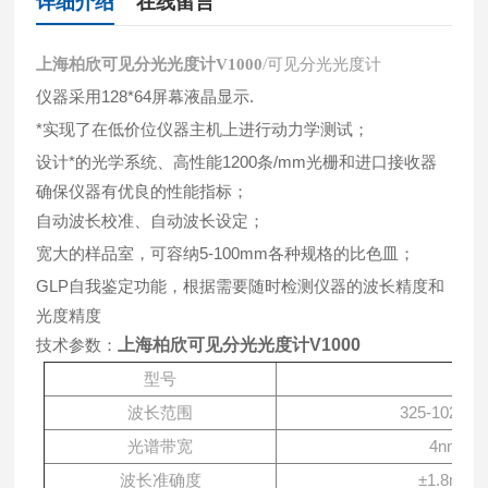
详细介绍
在线留言
上海柏欣可见分光光度计V1000
/可见分光光度计
仪器采用
128*64
屏幕液晶显示
.
*实现了在低价位仪器主机上进行动力学测试；
设计*的光学系统、高性能1200条/mm光栅和进口接收器
确保仪器有优良的性能指标；
自动波长校准、自动波长设定；
宽大的样品室，可容纳5-100mm各种规格的比色皿；
GLP自我鉴定功能，根据需要随时检测仪器的波长精度和
光度精度
技术参数：
上海柏欣可见分光光度计V1000
型号
波长范围
325
-1
02
0n
光谱带宽
4nm
波长准确度
±
1
.
8
nm