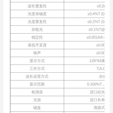
波长重复性
≤0.2nm
光度准确度
±0.
4
%T (0-100
光度重复性
≤0.
2
%T (0-100
杂散光
≤0.1%T@ 360
稳定性
±0.001A/h @5
基线平直度
±0.00
1
A
噪声
±0.00
1
A
显示方式
128*64
液晶显
工作方式
T,A,C,E
波长设置方式
自动
显示范围
0-200%T , -0.3 
检测器
进口硅光二级
光源
进口长寿命钨
键盘
薄膜式按键