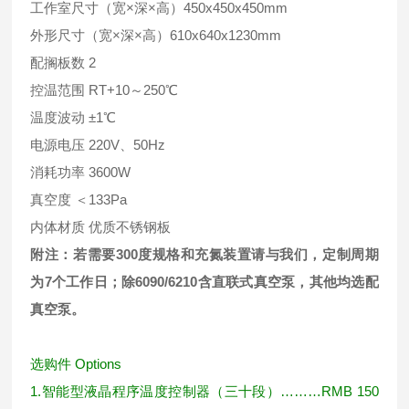
工作室尺寸（宽×深×高）450x450x450mm
外形尺寸（宽×深×高）610x640x1230mm
配搁板数 2
控温范围 RT+10～250℃
温度波动 ±1℃
电源电压 220V、50Hz
消耗功率 3600W
真空度 ＜133Pa
内体材质 优质不锈钢板
附注：若需要300
度规格和充氮装置请与我们，定制周期
为7
个工作日；除6090/6210
含直联式真空泵，其他均选配
真空泵。
选购件
Options
1.
智能型液晶程序温度控制器（三十段）
………RMB 150