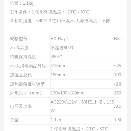
总量：1.1kg
工作条件：1.使用环境温度：-20℃～50℃
2.
相对湿度：≤90％ 3.使用环境zui大海拔高度：不限
规格型号
BX-Ray-II
BX-Ray-
zui高温度
不超过900℃
待机保持温度
480
℃
zui大消毒物品外径
≤15mm
≤35m
加温区总长
150mm
100mm
加热器角度可调节
根据使
外形尺寸（mm）
130
×100×180mm
150
×98
AC220V
±22V，50HZ±1HZ，135
电压及功率
AC220V
W
总量
1.1kg
1.5kg
1.
使用环境温度：-20℃～50℃