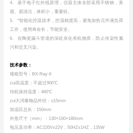
4.
基于电子红外线原理，仪器主体全部采用不锈钢，美
观、易清洁，体积小，重量轻。
5.
*智能化控温技术，控温精度高，避免加热元件满负荷
工作，使用寿命长，节能安全。
6.
在陶瓷漏斗管道的深处灰化有机物质，防止传染性溅
污和交叉污染。
技术参数：
规格型号：BX-Ray-II
zui高温度：不超过900℃
待机保持温度：480℃
zui大消毒物品外径：≤15mm
加温区总长：150mm
外形尺寸（mm）：130×100×180mm
电压及功率：AC220V±22V，50HZ±1HZ，135W