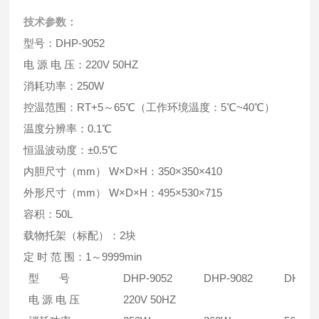
技术参数：
型号：DHP-9052
电 源 电 压：220V 50HZ
消耗功率：250W
控温范围：RT+5～65℃（工作环境温度：5℃~40℃）
温度分辨率：0.1℃
恒温波动度：±0.5℃
内胆尺寸（mm） W×D×H：350×350×410
外形尺寸（mm） W×D×H：495×530×715
容积：50L
载物托架（标配）：2块
定 时 范 围：1～9999min
型 号
DHP-9052
DHP-9082
DHP-9
电 源 电 压
220V 50HZ