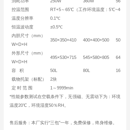
消耗功率
250W
360W
560W
控温范围
RT+5～65℃（工作环境温度：5℃~40℃
温度分辨率
0.1℃
恒温波动度
±0.5℃
内胆尺寸（mm）
350×350×410
400×400×500
500×50
W×D×H
外形尺寸（mm）
495×530×715
545×580×805
645×68
W×D×H
容 积
50L
80L
160L
载物托架（标配）
2块
定 时 范 围
1～9999min
*性能参数测试在空载条件下，无强磁、无震动下为：环境
温度20℃，环境湿度50％RH。
售后服务：本厂实行“三包”一年，免费保修，终身维修。