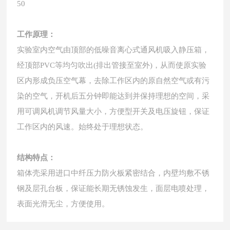
50
工作原理：
实验室内空气由顶部的低噪音离心式通风机吸入静压箱，
经顶部
PVC
等均匀吹出
(
排出管接至室外
)
，从而使原实验
区内形成负压空气幕，去除工作区内的原自然空气或有污
染的空气，开机后五分钟即能达到并保持理想的空间，采
用可调风机调节风量大小，方便型开关及电压旋钮，保证
工作区内的风速。始终处于理想状态。
结构特点：
箱体壳采用进口中纤压力防火板紧密结合，内壁均敷不锈
钢及层孔台板，保证能长期无锈蚀发生，面层电喷处理，
表面光滑无尘，方便使用。