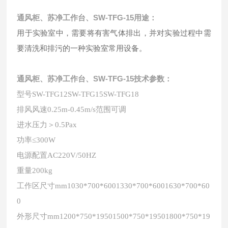
通风柜、苏净工作台、SW-TFG-15用途：
用于实验室中，需要将有害气体排出，并对实验过程中需
要清洗和排污的一种实验室常用设备。
通风柜、苏净工作台、SW-TFG-15技术参数：
型号
SW-TFG12
SW-TFG15
SW-TFG18
排风风速
0.25m-0.45m/s
范围可调
进水压力
＞
0.5Pax
功率
≤300W
电源配置
AC220V/50HZ
重量
200kg
工作区尺寸
mm
1030*700*600
1330*700*600
1630*700*60
0
外形尺寸
mm
1200*750*1950
1500*750*1950
1800*750*19