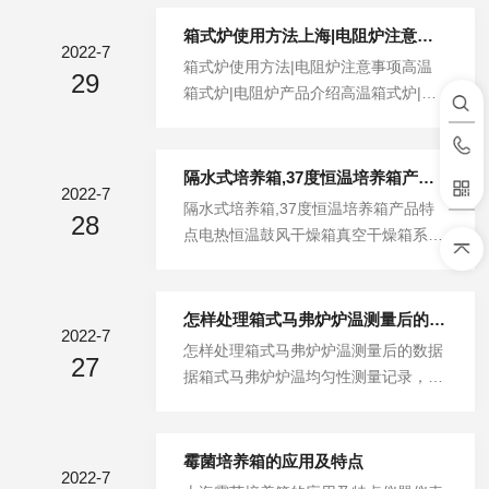
还是放热。当吸热时，溶解度随温度升
高而增加；固体药物溶解时，由于需要
箱式炉使用方法上海|电阻炉注意事项
2022-7
拆散晶格而必须吸收热量，所以大多数
箱式炉使用方法|电阻炉注意事项高温
29
固体药物在液体中的溶解度通常随温度
箱式炉|电阻炉产品介绍高温箱式炉|电
的升高而增加。易爆易燃易挥发物品切
阻炉外壳采用优质冷轧钢板制作，表面
勿放入干燥箱内，以免引起爆炸。1、
喷涂工艺处理、炉门采用满门式结构、
样品搁板平均负荷不应超过15kg。2、
启闭灵活。高温箱式炉|电阻炉注意事
隔水式培养箱,37度恒温培养箱产品特点
样品室与加热室之间的搁板上不能放置
2022-7
项：1.第一次使用或长期停用后再次使
隔水式培养箱,37度恒温培养箱产品特
物品，以免影响热量交换。3、使用前
28
用时应*行烘炉，温度200～600℃，时
点电热恒温鼓风干燥箱真空干燥箱系列
一定要检查镍络丝有无重叠、短路之
间约4小时。2.使用时炉膛温度不得超
电热恒温培养箱生化培养箱光照培养箱
处。4、加热指示灯不亮，原因一般有
过最高炉温，也不要长时间工作在额定
隔水式培养箱霉菌培养箱人工气候培养
三...
温度以上。3.工作环境要求无易燃易物
箱恒温恒湿箱二氧化碳培养箱台式恒温
怎样处理箱式马弗炉炉温测量后的数据
品和腐蚀性气体。4.为确保使用安全，
2022-7
摇床卧式恒温摇床双层恒温摇床光照恒
怎样处理箱式马弗炉炉温测量后的数据
必须加装地线，并良好接地。5.使用时
27
温摇床敞开式振荡器（无控温）水浴恒
据箱式马弗炉炉温均匀性测量记录，可
炉门要轻关轻开，以防损坏机件。6.在
温摇床超净工作台系列热空气消毒箱干
以求出箱式炉有效工作区内温度的最大
炉膛内放取样品时，...
燥/培养两用箱电热恒温水浴锅系列电
值、最小值、炉温的最大偏差值、最大
热恒温水槽/水箱三孔独立控温水槽电
值和最小值与浏量设定值的偏差。1、
霉菌培养箱的应用及特点
热恒温加热板系列高通量平行合成仪隔
2022-7
炉温最大偏差＝各测量点中最高温度值