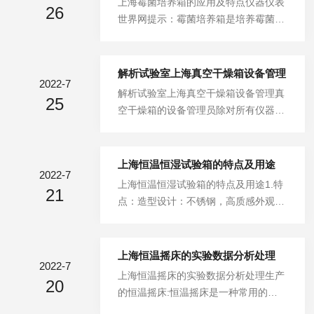
上海霉菌培养箱的应用及特点仪器仪表
水式培养箱,37度恒温培养箱产品特
26
一各测量点中温度值。2、超过设定值
世界网提示：霉菌培养箱是培养霉菌等
点：1、大屏幕液晶显示，多组数据一
的最大偏差＝各测量点中最高温度值一
真核微生物的试验设备，适用于环境保
屏显示，菜单式操作界面，简单易懂，
控制仪的设定值。3、低于设定值的最
护、卫生防疫、药检、农畜、水产等科
便...
大偏差＝各测量点中温度值一控制仪的
研、院校和生产部门。霉菌培养箱是培
解析试验室上海真空干燥箱设备管理
设定值。各测量点中最高温度值及温度
2022-7
养霉菌等真核微生物的试验设备，适用
解析试验室上海真空干燥箱设备管理真
值的读数应在整个测量持续时间内选
25
于环境保护、卫生防疫、药检、农畜、
空干燥箱的设备管理员除对所有仪器设
择，并非在同一测量周期内读取。这样
水产等科研、院校和生产部门。今天我
备按周期计量检定外，还应不定期抽
可以看出温度的时间分布特性。按工艺
们主要来介绍一下霉菌培养箱的应用及
查，以确保其功能正常、性能完好，精
及有关...
特点，希望可以帮助用户更好的应用产
度满足检测工作的要求。干燥箱责任人
上海恒温恒湿试验箱的特点及用途
品。霉菌培养箱的应用霉菌培养箱用来
2022-7
应负责所保管设备的清洁卫生、清洗、
上海恒温恒湿试验箱的特点及用途1.特
培养霉菌等真核微生物,因为大部分霉
21
换油。不用时，应罩上防护罩。长期不
点：造型设计：不锈钢，高质感外观，
菌适合在室温(25摄氏度)下生长，且在
用的电子仪器，每隔3个月应通电一
并采用平面无反作用把手，操作容易，
固体基质上培养时需要保持一定的湿
次，每次通电时间不得少于半小时。使
安全可靠；明亮，视野宽广的大型观察
度...
用贵重、精密、大型仪器设备者，应经
窗：采用三层真空镀膜视窗和飞利浦节
上海恒温摇床的实验数据分析处理
培训考核合格，取得操作许可证。检测
2022-7
能荧光灯，无须雨刷除雾，保持清晰的
上海恒温摇床的实验数据分析处理生产
仪器、设备不得挪作他用，不得从事与
20
观测效果，可随时观察试品的状况；加
的恒温摇床:恒温摇床是一种常用的实
检测无关的其他工作，全部检测仪器设
湿系统管路与电源、控制器、电路板分
验室设备，属于实验室仪器，广泛用于
备的使用环境均应满足说明书的要求。