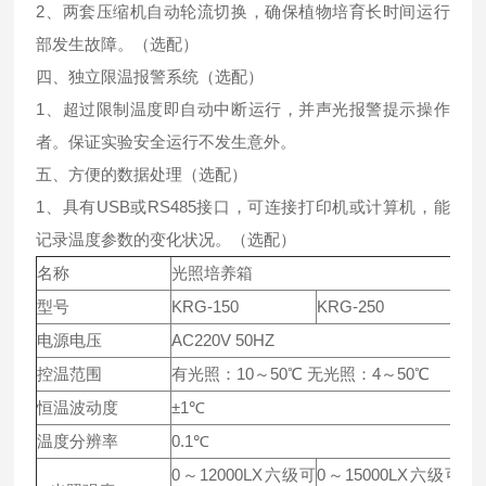
2、两套压缩机自动轮流切换，确保植物培育长时间运行
部发生故障。（选配）
四、独立限温报警系统（选配）
1、超过限制温度即自动中断运行，并声光报警提示操作
者。保证实验安全运行不发生意外。
五、方便的数据处理（选配）
1、具有USB或RS485接口，可连接打印机或计算机，能
记录温度参数的变化状况。（选配）
名称
光照培养箱
型号
KRG-150
KRG-250
KR
电源电压
AC220V 50HZ
控温范围
有光照：10～50℃ 无光照：4～50℃
恒温波动度
±1℃
温度分辨率
0.1℃
0～12000LX六级可
0～15000LX六级可
0