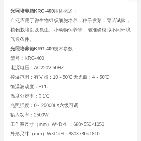
光照培养箱KRG-400
用途概述：
广泛应用于微生物组织细胞培养，种子发芽，育苗试验，
植物栽培以及昆虫、小动物饲养等，能准确模拟不同环境
气候条件。
光照培养箱KRG-400
技术参数：
型号：KRG-400
电源电压：AC220V 50HZ
控温范围：有光照：10～50℃ 无光照：4～50℃
恒温波动度：±1℃
温度分辨率：0.1℃
光照强度：0～25000LX六级可调
输入功率：2500W
工作室尺寸（mm）W×D×H：680×550×1050
外形尺寸（mm）W×D×H：880×780×1810