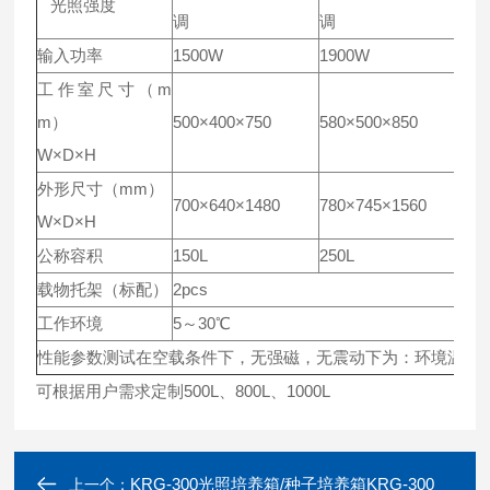
光照强度
调
调
调
输入功率
1500W
1900W
22
工作室尺寸（m
m）
500×400×750
580×500×850
58
W×D×H
外形尺寸（mm）
700×640×1480
780×745×1560
78
W×D×H
公称容积
150L
250L
30
载物托架（标配）
2pcs
3p
工作环境
5～30℃
性能参数测试在空载条件下，无强磁，无震动下为：环境温度20
可根据用户需求定制500L、800L、1000L
KRG-300光照培养箱/种子培养箱KRG-300
上一个：