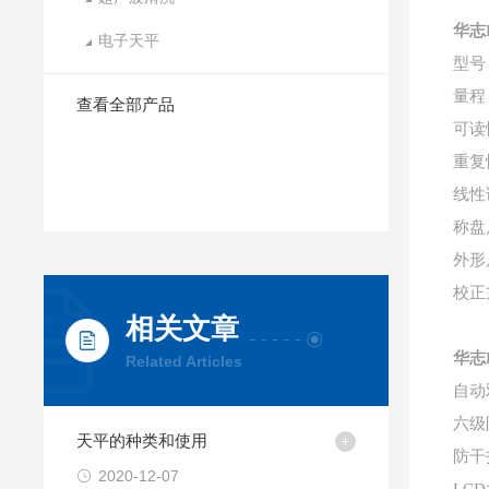
华志
电子天平
型号
量程
查看全部产品
可读
重复性
线性误
称盘尺
外形尺
校正
相关文章
华志
Related Articles
自动
六级
天平的种类和使用
防干
2020-12-07