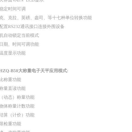
D大界面VATN LCD显示
稳定时间可调
克、克拉、英磅、盎司、等十七种单位转换功能
配置RS232通讯接口连接外围设备
机自动锁定当前模式
日期、时间可调功能
温度显示功能
HZQ-B50大称量电子天平
应用模式:
比称重功能
称量直读功能
（动态）称量功能
物体称量计数功能
结算（计价）功能
限检重功能