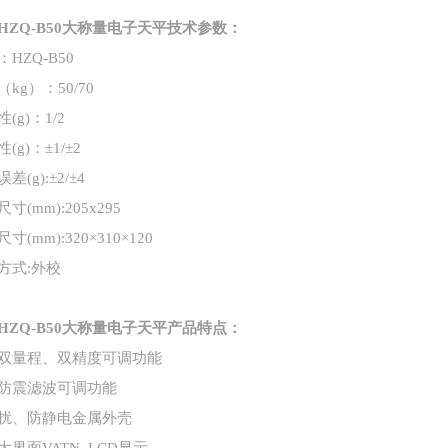
HZQ-B50大称量电子天平
技术参数：
：
HZQ-
B50
（kg）：
50/70
性(g)：
1/2
(g)：±
1
/±
2
差(g):±
2
/±
4
寸(mm):
205
x2
95
寸(mm):320×310×120
方式:外校
HZQ-B50大称量电子天平
产品特点：
双量程、双精度可调功能
防震滤波可调功能
扰、防静电金属外壳