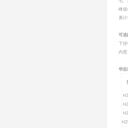
毛、
峰值
累计
可选
下挂
内置
华志
H
H
H
HZ