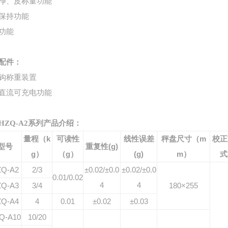
净、皮称量功能
保持功能
功能
配件：
钩称重装置
直流可充电功能
HZQ-A2系列产品介绍：
量程（k
可读性
线性误差
秤盘尺寸（m
校正
型号
重复性(g)
g）
（g）
(g)
m）
式
ZQ-A2
2/3
±0.02/±0.0
±0.02/±0.0
0.01/0.02
4
4
ZQ-A3
3/4
180×255
ZQ-A4
4
0.01
±0.02
±0.03
Q-A10
10/20