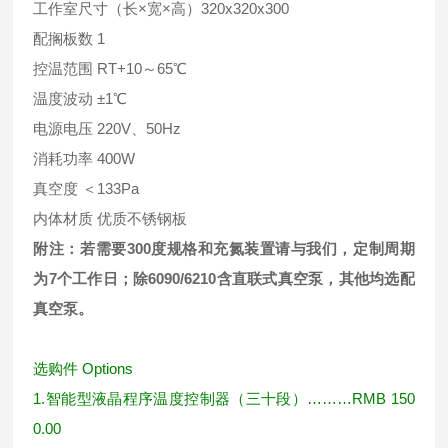
工作室尺寸（长×宽×高）320x320x300
配搁板数 1
控温范围 RT+10～65℃
温度波动 ±1℃
电源电压 220V、50Hz
消耗功率 400W
真空度 ＜133Pa
内体材质 优质不锈钢板
附注：若需要300
度规格和充氮装置请与我们，定制周期
为7
个工作日；除6090/6210
含直联式真空泵，其他均选配
真空泵。
选购件
Options
1.
智能型液晶程序温度控制器（三十段）
………RMB 150
0.00