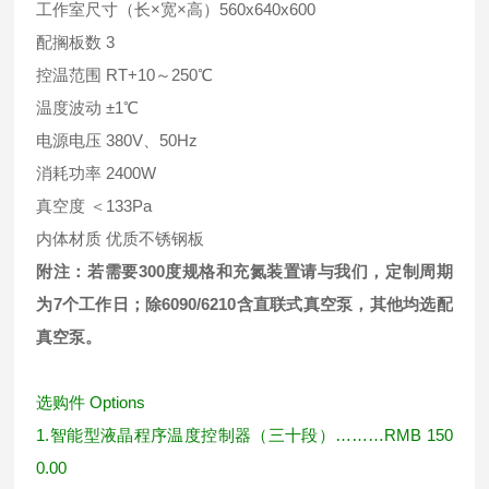
工作室尺寸（长×宽×高）560x640x600
配搁板数 3
控温范围 RT+10～250℃
温度波动 ±1℃
电源电压 380V、50Hz
消耗功率 2400W
真空度 ＜133Pa
内体材质 优质不锈钢板
附注：若需要300
度规格和充氮装置请与我们，定制周期
为7
个工作日；除6090/6210
含直联式真空泵，其他均选配
真空泵。
选购件
Options
1.
智能型液晶程序温度控制器（三十段）
………RMB 150
0.00