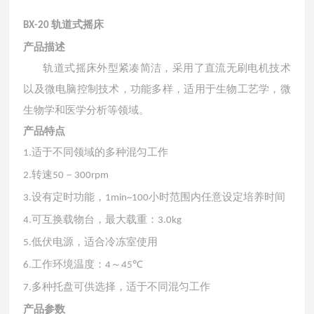
轨道式摇床
BX-
2
0
产品描述
轨道式摇床外型紧凑简洁，采用了直流无刷电机技术
以及微电脑控制技术，功能多样，适用于生物工艺学，微
生物学和医学分析等领域。
产品特点
适于不同领域的多种混匀工作
1.
转速
－
2.
50
300rpm
设有定时功能，
小时范围内任意设定培养时间
3.
1min~100
可互换载物台，最大载重：
4.
3.0kg
低伏电源，适合冷冻室使用
5.
工作环境温度：
～
℃
6.
4
45
多种托盘可供选择，适于不同混匀工作
7.
产品参数