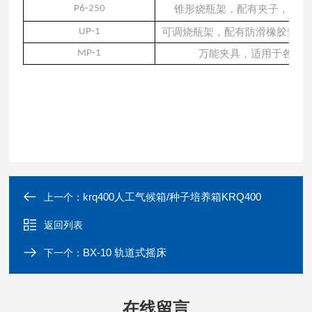
P6-250
锥形烧瓶架，配有夹子，适用
UP-1
可调烧瓶架，配有防滑橡胶垫，
MP-1
万能夹具，适用于各种
krq400人工气候箱/种子培养箱KRQ400
上一个：
返回列表
BX-10 轨道式摇床
下一个：
在线留言