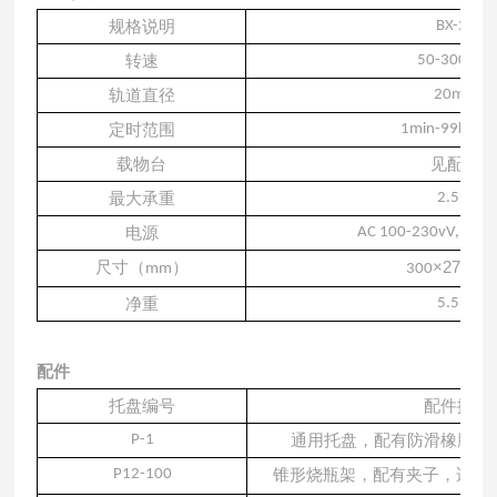
规格说明
BX-20
转速
50-300rpm
轨道直径
20mm
定时范围
1min-99h59m
载物台
见配件
最大承重
2.5kg
电源
AC 100-230vV,50-
×
270
×
12
尺寸（
）
mm
300
净重
5.5kg
配件
托盘编号
配件描述
P-1
通用托盘，配有防滑橡胶垫
P12-100
锥形烧瓶架，配有夹子，适用