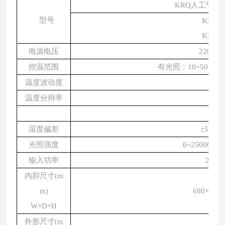
KRQ人工气候
型号
KRQ
-
KRG
-
电源电压
220V 5
控温范围
有光照：
10~50℃
温度波动度
±1℃
温度分辩率
0.1
控湿范围
50~90
湿度偏差
±5~7%
光照强度
0~25000
输入功率
2500
内胆尺寸
(m
m)
680×550
W×D×H
外形尺寸
(m