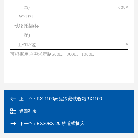
m)
880×780
W×D×H
载物托架
(标
3块
配)
工作环境
5~60
可根据用户需求定制
500L、800L、1000L
BX-1100药品冷藏试验箱BX1100
上一个：
返回列表
BX20BX-20 轨道式摇床
下一个：