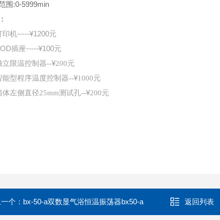
围:0-5999min
：
印机----
-¥1200元
OD插座-----
¥100元
¥
独立限温控制器--
200元
¥
智能型程序温度控制器--
1000元
¥
箱体左侧直径25mm测试孔--
200元
上一个：
bx-50-a双数显气浴恒温振荡器bx50-a
返回列表