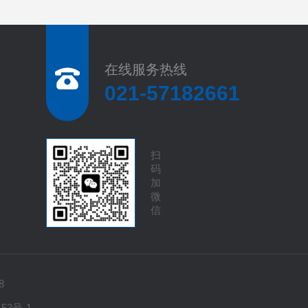
在线服务热线
021-57182661
扫
码
加
微
信
8
153号-1