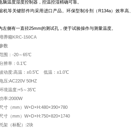
电脑温度湿度控制器，控温控湿精确可靠。
缩机等关键部件均采用进口产品。环保型制冷剂（
R134a
）效率高
内左侧有一直径
25mm
的测试孔，便于试验操作与测量温度。
培养箱KRC-150CA
参数
范围：-20～65℃
分辨率：0.1℃
波动度:高温：±0.5℃ 低温：±1.0℃
压:AC220V 50HZ
环境温度:+5～35℃
功率:2000W
寸（mm）W×D×H:480×390×780
寸（mm）W×D×H:750×820×1740
托架（标配）:2块