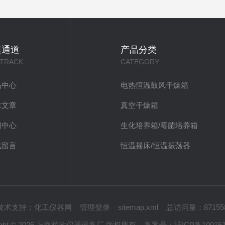
速通道
产品分类
 TRACK
CATEGORY
品中心
电热恒温鼓风干燥箱
术文章
真空干燥箱
闻中心
生化培养箱/霉菌培养箱
线留言
恒温摇床/恒温振荡器
技术支持：
化工仪器网
管理登录
sitemap.xml
总访问量：87155
right © 2026 上海柏欣仪器设备厂 版权所有
备案号：
沪ICP备10015