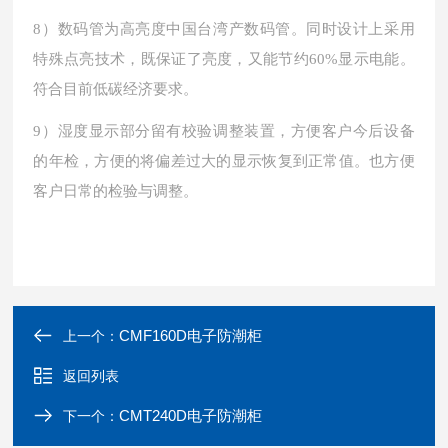
8
）数码管为高亮度中国台湾产数码管。同时设计上采用
特殊点亮技术，既保证了亮度，又能节约
60%
显示电能。
符合目前低碳经济要求。
9
）湿度显示部分留有校验调整装置，方便客户今后设备
的年检，方便的将偏差过大的显示恢复到正常值。也方便
客户日常的检验与调整。
CMF160D电子防潮柜
上一个：
返回列表
CMT240D电子防潮柜
下一个：