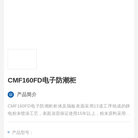
CMF160FD电子防潮柜
产品简介
CMF160FD电子防潮柜柜体及隔板表面采用13道工序组成的静
电粉末喷涂工艺，表面涂层保证使用15年以上，粉末原料采用美
国杜邦品牌。表面涂层通过ROHS环保测试，为行业内通过测试
的单位。表面电阻在10^5~10^9欧姆。该表面处理防静电效果为
产品型号：
性。颜色蓝黑色。柜体标准件均为不锈钢标准件。柜体喷塑5%