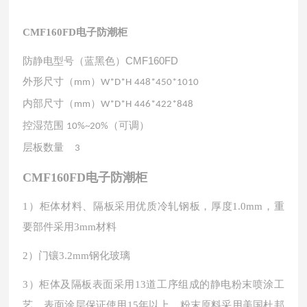
CMF160FD电子防潮柜
防静电型号（蓝黑色）CMF160FD
外形尺寸（
）
mm
W*D*H
448*450*1010
内部尺寸（
）
mm
W*D*H
446*422*848
控湿范围
（可调）
10%~20%
层板数量
3
CMF160FD电子防潮柜
1）柜体材料、隔板采用优质冷轧钢板，厚度1.0mm，重
要部件采用3mm材料
2
）门镶
3.2mm
钢化玻璃
）柜体及隔
3
板表面
采用13道工序组成的静电粉末喷涂工
艺，表面涂层保证使用15年以上，粉末原料采用美国杜邦