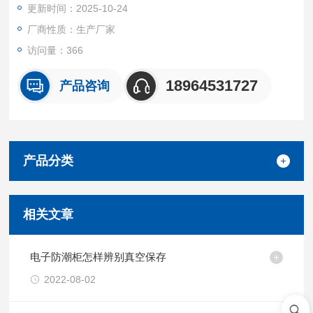
更新时间：2025-10-24
盐雾试验可达500小时（国家标准48小时），具有较强的抗腐蚀
性。
厂商性质：生产厂家
访问量：366
18964531727
产品咨询
产品分类
相关文章
电子防潮柜怎样辨别真空保存
2022-08-02