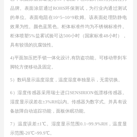
品牌。表面涂层通过ROHS环保测试，为行业内通过测试
的单位。表面电阻在10
^5
~10
^9欧姆。该表面处理防静电
效果为性。颜色蓝黑色。柜体
标准件均为不锈钢标准件。
柜体
喷塑5%盐雾试验可达500小时（国家标准48小时），
具有较
强的抗腐蚀性。
4)
平面加压把手锁一体化设计
,
有防盗功能。可移动带刹车
脚轮方便移动及固定。
5
）数码显示温度湿度，温度湿度单独显示，无需切换。
6）湿度传感器采用瑞士进口SENSIRION
低
漂移传感器。
湿度显示误
差在±3%RH以内。传感器为
数字式。
并具有设
备故障自动追踪功能，面板休眠功能。
7）温度误差±1℃。湿度显示范围0.1~99.9%RH，温度显
示范围-20℃~99.9℃
。