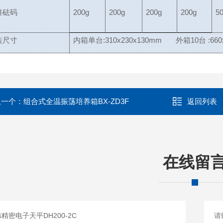
准砝码
200g
200g
200g
200g
5
装尺寸
内箱单台:310x230x130mm 外箱10台 :660x
上一个：
组合式全温振荡培养箱BX-ZD3F
返回列表
在线留