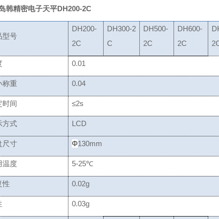
岛韩精密电子天平DH200-2C
DH200-
DH300-2
DH500-
DH600-
D
品型号
2C
C
2C
2C
2
精度
0.01
小称重
0.04
定时间
≤2s
示方式
LCD
盘尺寸
Φ
130mm
用温度
5-25℃
复性
0.02g
线性
0.03g