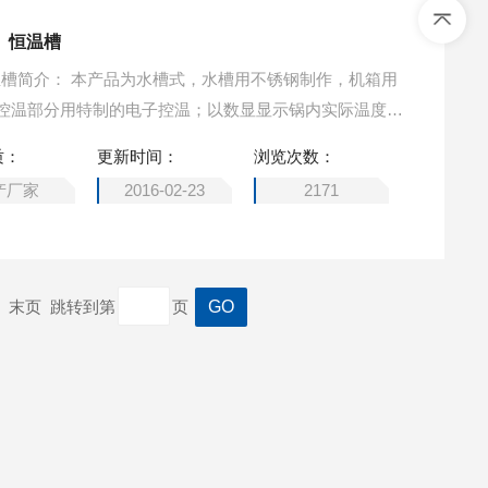
槽、恒温槽
恒温槽简介： 本产品为水槽式，水槽用不锈钢制作，机箱用
控温部分用特制的电子控温；以数显显示锅内实际温度，
腐蚀、控温稳定、节能实用、维修方便、长寿等特点。
质：
更新时间：
浏览次数：
产厂家
2016-02-23
2171
一页 末页 跳转到第
页