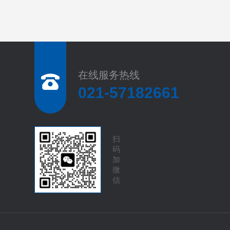
在线服务热线
021-57182661
扫
码
加
微
信