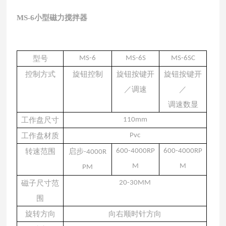
MS-6小型磁力搅拌器
型号
MS-6
MS-6
S
MS-6S
C
控制方式
旋钮控制
旋钮按键开
旋钮按键开
／调速
／
调速数显
工作盘尺寸
110mm
工作盘材质
Pvc
转速范围
启步
600-4000RP
600-4000RP
-4000R
M
M
PM
磁子尺寸范
20-30MM
围
旋转方向
向右顺时针方向