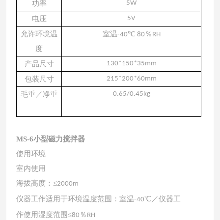
功率
5W
电压
5V
允许环境温
室温
℃
％
-40
80
RH
度
产品尺寸
130*150*35mm
包装尺寸
215*200*60mm
毛重／净重
0.65/0.45kg
MS-6小型磁力搅拌器
使用环境
室内使用
海拔高度：
≤
2000m
仪器工作适用于环境温度范围：室温
℃／仪器工
-40
作使用湿度范围
≤
％
80
RH