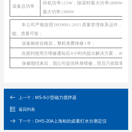
待机功率
≤15W，除湿时最大功率≤800W，
设备总功率
最大功率
≤300W
本公司严格按照
ISO9001-2015
质量管理体系运作，*的
能、质量可靠；
设备验收合格后，整机免费保修
1
年；
在接到使用方维修通知后
8
小时内提出解决方案，
48
小
保修期结束后，我公司提供终身维修，而且只收取零部
MS-6小型磁力搅拌器
上一个：
返回列表
DHS-20A上海柏欣卤素灯水分测定仪
下一个：