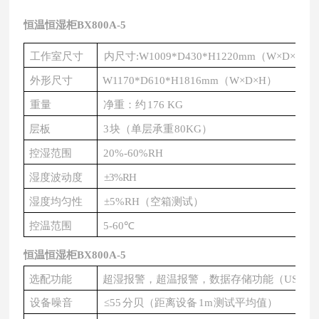
恒温恒湿柜BX800A-5
工作室尺寸
内尺寸
:W1009*D430*H1220mm（W×D×H
）
外形尺寸
W1170*D610*H1816mm（W×D
×H）
重量
净重：约
176 KG
层板
3
块（单层承重
80KG）
控湿范围
20%-60%RH
湿度波动度
±3%RH
湿度均匀性
±5%RH（空箱测试）
控温范围
5-60℃
恒温恒湿柜BX800A-
5
选配功能
超湿报警，超温报警，数据存储功能（
USB/R
设备噪音
≤55
分贝（距离设备
1m
测试平均值）