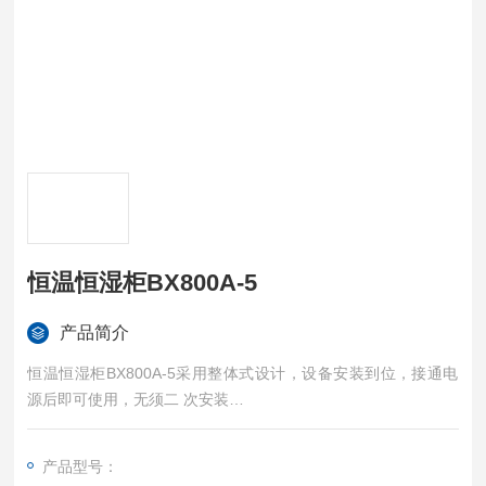
恒温恒湿柜BX800A-5
产品简介
恒温恒湿柜BX800A-5采用整体式设计，设备安装到位，接通电
源后即可使用，无须二 次安装
设备由以下部分组成：
1) 内容积约 530L 的柜体储物空间
产品型号：
2) 压缩机、蒸发器、冷凝器、送风机等一整套的制冷系统