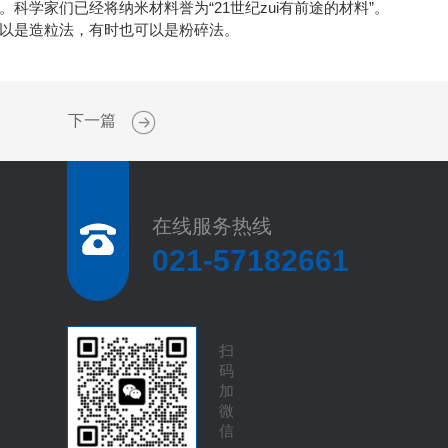
学家们已经将纳米材料誉为“21世纪zui有前途的材料”。
以是造粒法，有时也可以是粉碎法。
下一篇
在线服务热线
021-57182661
扫
码
加
微
信