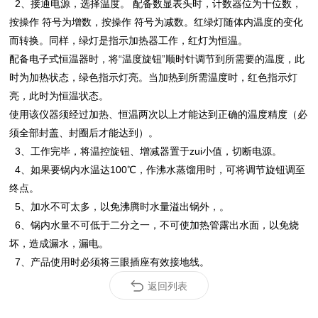
2、接通电源，选择温度。 配备数显表头时，计数器位为十位数，
按操作 符号为增数，按操作 符号为减数。红绿灯随体内温度的变化
而转换。同样，绿灯是指示加热器工作，红灯为恒温。
配备电子式恒温器时，将“温度旋钮”顺时针调节到所需要的温度，此
时为加热状态，绿色指示灯亮。当加热到所需温度时，红色指示灯
亮，此时为恒温状态。
使用该仪器须经过加热、恒温两次以上才能达到正确的温度精度（必
须全部封盖、封圈后才能达到）。
3、工作完毕，将温控旋钮、增减器置于zui小值，切断电源。
4、如果要锅内水温达100℃，作沸水蒸馏用时，可将调节旋钮调至
终点。
5、加水不可太多，以免沸腾时水量溢出锅外，。
6、锅内水量不可低于二分之一，不可使加热管露出水面，以免烧
坏，造成漏水，漏电。
7、产品使用时必须将三眼插座有效接地线。
返回列表