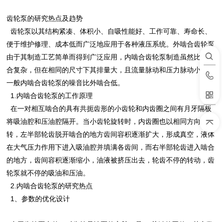
齿轮泵的研究热点及趋势
齿轮泵以其结构紧凑、体积小、自吸性能好、工作可靠、寿命长、
便于维护修理、成本低而广泛地应用于各种液压系统。外啮合齿轮泵
由于其制造工艺简单而得到广泛应用，内啮合齿轮泵制造虽然比外啮
合复杂，但在相同的尺寸下其排量大，且流量脉动和压力脉动小。而
一般内啮合齿轮泵的噪音比外啮合低。
1.内啮合齿轮泵的工作原理
在一对相互啮合的具有共扼齿形的小齿轮和内齿圈之间有月牙隔板
将吸油腔和压油腔隔开。当小齿轮旋转时，内齿圈也以相同方向旋
转，左半部轮齿脱开啮合的地方齿间容积逐渐扩大，形成真空，液体
在大气压力作用下进入吸油腔并填满各齿间，而右半部轮齿进入啮合
的地方，齿间容积逐渐缩小，油液被挤压出去，轮齿不停的转动，齿
轮泵就不停的吸油和压油。
2.内啮合齿轮泵的研究热点
1、参数的优化设计